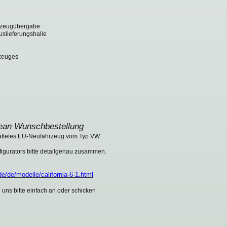
hrzeugübergabe
uslieferungshalle
zeuges
ean Wunschbestellung
stattetes EU-Neufahrzeug vom Typ VW
figurators bitte detailgenau zusammen.
/de/modelle/california-6-1.html
 uns bitte einfach an oder schicken