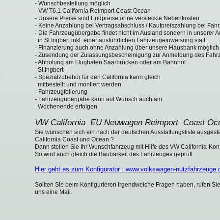
- Wunschbestellung möglich
- VW T6.1 California Reimport Coast Ocean
- Unsere Preise sind Endpreise ohne versteckte Nebenkosten
- Keine Anzahlung bei Vertragsabschluss / Kaufpreiszahlung bei Fa
- Die Fahrzeugübergabe findet nicht im Ausland sondern in unserer A
in St.Ingbert inkl. einer ausführlichen Fahrzeugeinweisung statt
- Finanzierung auch ohne Anzahlung über unsere Hausbank möglich
- Zusendung der Zulassungsbescheinigung zur Anmeldung des Fahr
- Abholung am Flughafen Saarbrücken oder am Bahnhof
St.Ingbert
- Spezialzubehör für den California kann gleich
mitbestellt und montiert werden
- Fahrzeugfolierung
- Fahrzeugübergabe kann auf Wunsch auch am
Wochenende erfolgen
VW California EU Neuwagen Reimport Coast Oc
Sie wünschen sich ein nach der deutschen Ausstattungsliste ausge
California Coast und Ocean ?
Dann stellen Sie Ihr Wunschfahrzeug mit Hilfe des VW California-Kon
So wird auch gleich die Baubarkeit des Fahrzeuges geprüft.
Hier geht es zum Konfigurator : www.volkswagen-nutzfahrzeuge.de
Sollten Sie beim Konfigurieren irgendwelche Fragen haben, rufen Sie
uns eine Mail.