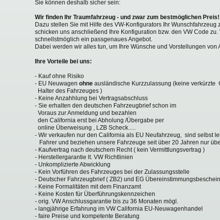
Sie können deshalb sicher sein:
Wir finden Ihr Traumfahrzeug - und zwar zum bestmöglichen Preis!
Dazu stellen Sie mit Hilfe des VW-Konfigurators Ihr Wunschfahrzeu
schicken uns anschließend Ihre Konfiguration bzw. den VW Code zu. 
schnellstmöglich ein passgenaues Angebot.
Dabei werden wir alles tun, um Ihre Wünsche und Vorstellungen von A
Ihre Vorteile bei uns:
- Kauf ohne Risiko
- EU Neuwagen
ohne
ausländische Kurzzulassung (keine verkürzte G
Halter des Fahrzeuges )
- Keine Anzahhlung bei Vertragsabschluss
- Sie erhalten den deutschen Fahrzeugbrief schon im
Voraus zur Anmeldung und bezahlen
den California erst bei Abholung /Übergabe per
online Überweisung , LZB Scheck.....
- Wir verkaufen nur den California als EU Neufahrzeug, sind selbst le
Fahrer und beziehen unsere Fahrzeuge seit über 20 Jahren nur üb
- Kaufvertrag nach deutschem Recht ( kein Vermittlungsvertrag )
- Herstellergarantie lt. VW Richtlinien
- Unkomplizierte Abwicklung
- Kein Vorführen des Fahrzeuges bei der Zulassungsstelle
- Deutscher Fahrzeugbrief ( ZB2) und EG Übereinstimmungsbeschei
- Keine Formalitäten mit dem Finanzamt
- Keine Kosten für Überführungskennzeichen
- orig. VW Anschlussgarantie bis zu 36 Monaten mögl.
-
langjährige Erfahrung im VW California EU-Neuwagenhandel
- faire Preise und kompetente Beratung