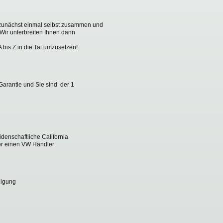
g zunächst einmal selbst zusammen und
Wir unterbreiten Ihnen dann
 bis Z in die Tat umzusetzen!
arantie und Sie sind der 1
idenschaftliche California
er einen VW Händler
nigung