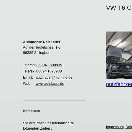
VW T6 Ca
Automobile Ralf Lauer
Auf der Teufelsinsel 1-3
66386 St. Ingbert
Telefon:
06894 1690939
Telefax:
06894 1690938
Email:
auto.lauer@t-online.de
nutzfahrze
Web:
www.autolauer.de
Bürozeiten
Sie erreichen uns telefonisch zu
Impressum
Dat
folgenden Zeiten :